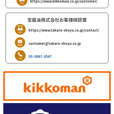
https://www.kikkoman.co.jp/customer/
宝醤油株式会社お客様相談室
https://www.takara-shoyu.co.jp/contact/
customer@takara-shoyu.co.jp
03-3667-3567