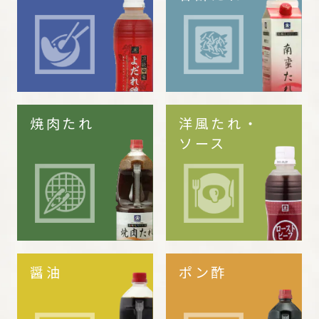
焼肉たれ
洋風たれ・
ソース
醤油
ポン酢