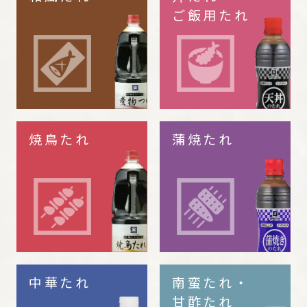
ご飯用たれ
焼鳥たれ
蒲焼たれ
中華たれ
南蛮たれ・
甘酢たれ