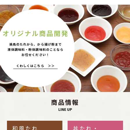
オリジナル商品開発
焼鳥のたれから、から揚げ粉まで
液体調味料・粉体調味料のことなら
お任せください！
くわしくはこちら ＞＞
商品情報
LINE UP
和風たれ
丼たれ・