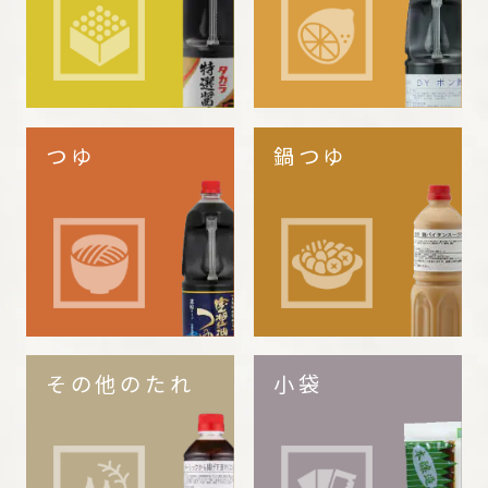
つゆ
鍋つゆ
その他のたれ
小袋