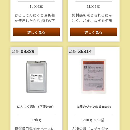
1L×6本
1L×6本
おろしにんにくと豆板醤
具材感を感じられるにん
を使用したから揚げの下
にく、ごま、ねぎを使用
漬けたれです。ピリ辛な
し、濃厚な食感・味わい
から揚げに仕上がりま
に仕上げました。りんご
詳しく見る
詳しく見る
す。
やレモンを使うことでフ
ルーティーな甘さや酸味
が加わり、複雑で奥深い
03389
36314
品番
品番
塩味が楽しめます。
にんにく醤油（下漬け用）
３種のジャンの旨辛たれ
19kg
200ｇ×50袋
特選濃口醤油をベースに
３種の醤（コチュジャ