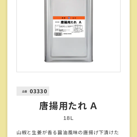
03330
品番
唐揚用たれ Ａ
18L
山椒と生姜が香る醤油風味の唐揚げ下漬けた