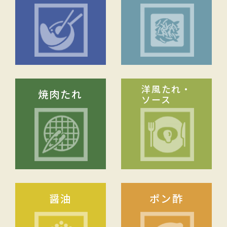
洋風たれ・
焼肉たれ
ソース
醤油
ポン酢