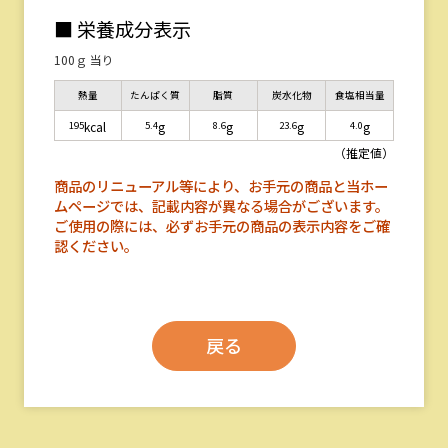
■ 栄養成分表示
100ｇ 当り
熱量
たんぱく質
脂質
炭水化物
食塩相当量
195
5.4
8.6
23.6
4.0
kcal
g
g
g
g
（推定値）
商品のリニューアル等により、お手元の商品と当ホー
ムページでは、記載内容が異なる場合がございます。
ご使用の際には、必ずお手元の商品の表示内容をご確
認ください。
戻る