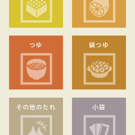
つゆ
鍋つゆ
その他のたれ
小袋