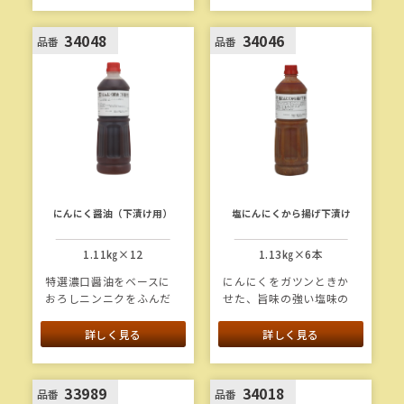
キンのたれです。
美味しく食べられます。2
種の醤油（淡口醤油、た
34048
34046
品番
品番
まり醤油）をバランス良
く配合し、アクセントに
醤油もろみを加えまし
た。
にんにく醤油（下漬け用）
塩にんにくから揚げ下漬け
1.11㎏×12
1.13㎏×6本
特選濃口醤油をベースに
にんにくをガツンときか
おろしニンニクをふんだ
せた、旨味の強い塩味の
んに使用したシンプルな
から揚げ漬込みたれで
下漬けたれです。
す。長崎県五島灘のまろ
詳しく見る
詳しく見る
やかな塩を使用すること
で、塩カドを感じさせな
い優しい味わいになって
33989
34018
品番
品番
います。りんごやパイナ