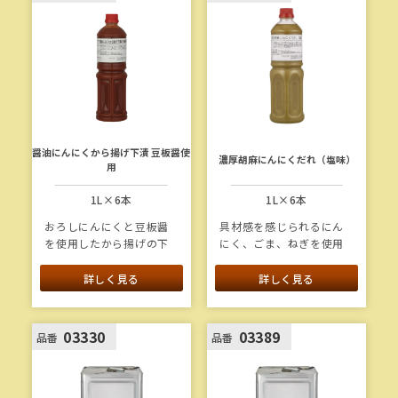
ップルの果汁を配合して
深みを付与し、しょうゆ
もろみを隠し味に入れる
ことで、味わい深く仕上
げています。
醤油にんにくから揚げ下漬 豆板醤使
濃厚胡麻にんにくだれ（塩味）
用
1L×6本
1L×6本
おろしにんにくと豆板醤
具材感を感じられるにん
を使用したから揚げの下
にく、ごま、ねぎを使用
漬けたれです。ピリ辛な
し、濃厚な食感・味わい
から揚げに仕上がりま
に仕上げました。りんご
詳しく見る
詳しく見る
す。
やレモンを使うことでフ
ルーティーな甘さや酸味
が加わり、複雑で奥深い
03330
03389
品番
品番
塩味が楽しめます。