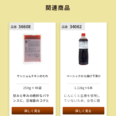
関連商品
36608
34062
品番
品番
ヤンニョムチキンのたれ
ベーシックから揚げ下漬け
250g×40袋
1.12㎏×6本
甘みと辛みの絶妙なバラ
にんにくと生姜を使用し
ンスに、豆板醤のコクと
ていないため、女性に嬉
トマトやオニオンの旨味
しく、アレンジも自在の
を加えました。クセにな
から揚げ下漬けベースで
詳しく見る
詳しく見る
る味わいの
ヤンニョム
チ
す。そのまま漬込んでも