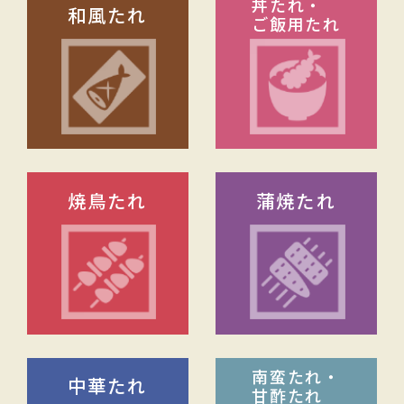
丼たれ・
和風たれ
ご飯用たれ
焼鳥たれ
蒲焼たれ
南蛮たれ・
中華たれ
甘酢たれ