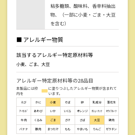
粘多糖類、酸味料、香辛料抽出
物、（一部に小麦・ごま・大豆
を含む）
■ アレルギー物質
該当するアレルギー特定原材料等
小麦、ごま、大豆
アレルギー特定原材料等の28品目
本製品には枠
に塗りつぶしたアレルギー物質が含まれて
内を
います。
えび
かに
小麦
そば
卵
乳成分
落花生
ｱｰﾓﾝﾄﾞ
あわび
いか
いくら
オレンジ
ｶｼｭｰﾅｯﾂ
ｷｳｲﾌﾙｰﾂ
牛肉
くるみ
ごま
さけ
さば
大豆
鶏肉
バナナ
豚肉
まつたけ
もも
やまいも
りんご
ゼラチン