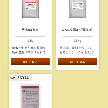
唐揚用たれ Ａ
にんにく醤油（下漬け用）
18L
19kg
山椒と生姜が香る醤油風
特選濃口醤油をベースに
味の唐揚げ下漬けたれで
おろしニンニクをふんだ
す。
んに使用したシンプルな
下漬けたれです。
詳しく見る
詳しく見る
36314
品番