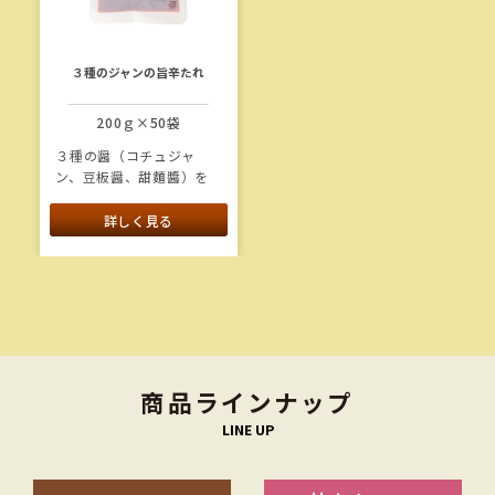
３種のジャンの旨辛たれ
200ｇ×50袋
３種の醤（コチュジャ
ン、豆板醤、甜麵醬）を
使用し、コクのある辛さ
に仕上げました。にんに
詳しく見る
くの旨味と唐辛子の辛味
がしっかり続くたれで
す。存在感のある刻み唐
辛子と鮮やかな色味が食
欲をそそります。
商品ラインナップ
LINE UP