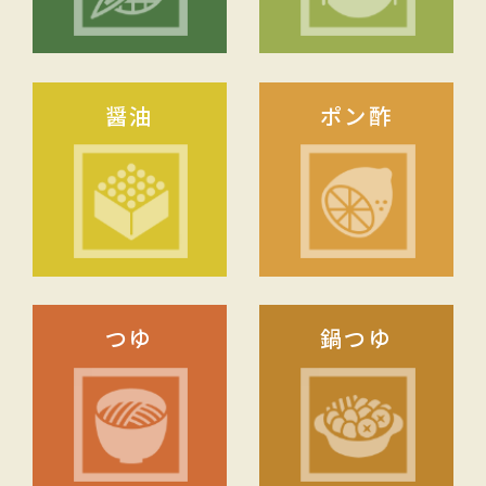
醤油
ポン酢
つゆ
鍋つゆ