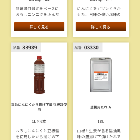
特選濃口醤油をベースに
にんにくをガツンときか
おろしニンニクをふんだ
せた、旨味の強い塩味の
んに使用したシンプルな
から揚げ漬込みたれで
下漬けたれです。
す。長崎県五島灘のまろ
詳しく見る
詳しく見る
やかな塩を使用すること
で、塩カドを感じさせな
い優しい味わいになって
33989
03330
品番
品番
います。りんごやパイナ
ップルの果汁を配合して
深みを付与し、しょうゆ
もろみを隠し味に入れる
ことで、味わい深く仕上
げています。
醤油にんにくから揚げ下漬 豆板醤使
唐揚用たれ Ａ
用
1L×6本
18L
おろしにんにくと豆板醤
山椒と生姜が香る醤油風
を使用したから揚げの下
味の唐揚げ下漬けたれで