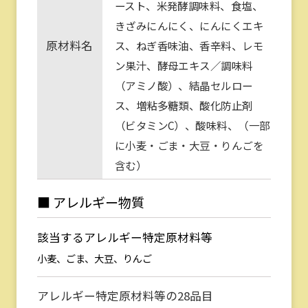
ースト、米発酵調味料、食塩、
きざみにんにく、にんにくエキ
原材料名
ス、ねぎ香味油、香辛料、レモ
ン果汁、酵母エキス／調味料
（アミノ酸）、結晶セルロー
ス、増粘多糖類、酸化防止剤
（ビタミンC）、酸味料、（一部
に小麦・ごま・大豆・りんごを
含む）
■ アレルギー物質
該当するアレルギー特定原材料等
小麦、ごま、大豆、りんご
アレルギー特定原材料等の28品目