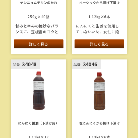
ヤンニョムチキンのたれ
ベーシックから揚げ下漬け
250g×40袋
1.12㎏×6本
甘みと辛みの絶妙なバラ
にんにくと生姜を使用し
ンスに、豆板醤のコクと
ていないため、女性に嬉
トマトやオニオンの旨味
しく、アレンジも自在の
を加えました。クセにな
から揚げ下漬けベースで
詳しく見る
詳しく見る
る味わいの
ヤンニョム
チ
す。そのまま漬込んでも
キンのたれです。
美味しく食べられます。2
種の醤油（淡口醤油、た
34048
34046
品番
品番
まり醤油）をバランス良
く配合し、アクセントに
醤油もろみを加えまし
た。
にんにく醤油（下漬け用）
塩にんにくから揚げ下漬け
1.11㎏×12
1.13㎏×6本