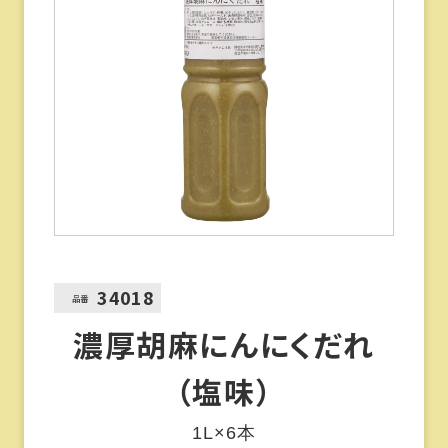
34018
品番
濃厚胡麻にんにくだれ
（塩味）
1L×6本