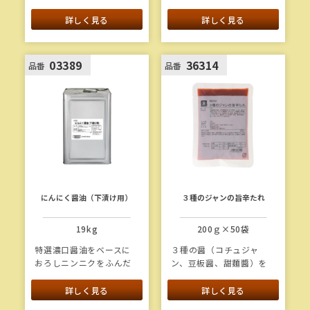
漬けたれです。ピリ辛な
す。
から揚げに仕上がりま
詳しく見る
詳しく見る
す。
03389
36314
品番
品番
にんにく醤油（下漬け用）
３種のジャンの旨辛たれ
19kg
200ｇ×50袋
特選濃口醤油をベースに
３種の醤（コチュジャ
おろしニンニクをふんだ
ン、豆板醤、甜麵醬）を
んに使用したシンプルな
使用し、コクのある辛さ
下漬けたれです。
に仕上げました。にんに
詳しく見る
詳しく見る
くの旨味と唐辛子の辛味