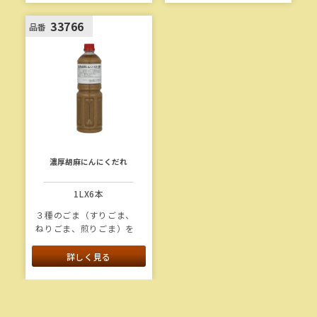
がしっかり続くたれで
す。存在感のある刻み唐
33766
品番
辛子と鮮やかな色味が食
欲をそそります。
濃厚胡麻にんにくだれ
1LX6本
３種のごま（すりごま、
ねりごま、煎りごま）を
使用し、風味豊かに仕上
げました。にんにくなど
詳しく見る
の香辛料を効かせた濃厚
なたれです。