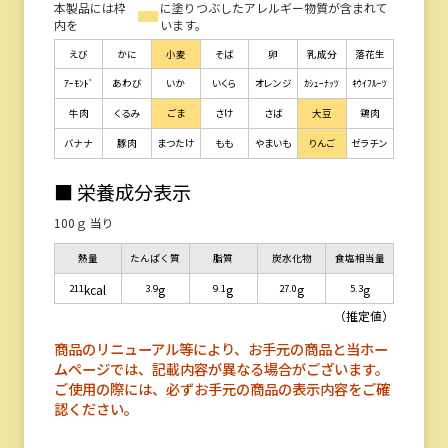
本製品には枠
に塗りつぶしたアレルギー物質が含まれて
内を
います。
えび
かに
小麦
そば
卵
乳成分
落花生
ｱｰﾓﾝﾄﾞ
あわび
いか
いくら
オレンジ
ｶｼｭｰﾅｯﾂ
ｷｳｲﾌﾙｰﾂ
牛肉
くるみ
ごま
さけ
さば
大豆
鶏肉
バナナ
豚肉
まつたけ
もも
やまいも
りんご
ゼラチン
■ 栄養成分表示
100ｇ 当り
熱量
たんぱく質
脂質
炭水化物
食塩相当量
211
3.9
9.1
27.0
5.3
kcal
g
g
g
g
（推定値）
商品のリニューアル等により、お手元の商品と当ホー
ムページでは、記載内容が異なる場合がございます。
ご使用の際には、必ずお手元の商品の表示内容をご確
認ください。