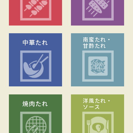
南蛮たれ・
中華たれ
甘酢たれ
洋風たれ・
焼肉たれ
ソース