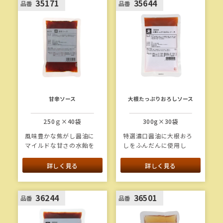
35171
35644
品番
品番
甘辛ソース
大根たっぷりおろしソース
250ｇ×40袋
300g×30袋
風味豊かな焦がし醤油に
特選濃口醤油に大根おろ
マイルドな甘さの水飴を
しをふんだんに使用し
合わせ、唐辛子の辛味で
た、ほど良い酸味のおろ
アクセントをつけた甘辛
しソースです。具材感が
詳しく見る
詳しく見る
いソースです。
強く、時間が経ってもタ
レ落ちしません。
36244
36501
品番
品番