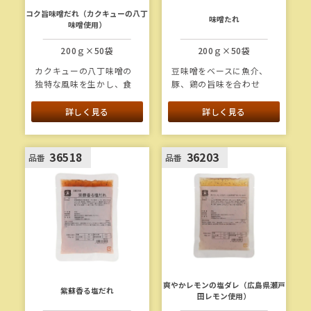
コク旨味噌だれ（カクキューの八丁
味噌たれ
味噌使用）
200ｇ×50袋
200ｇ×50袋
カクキューの八丁味噌の
豆味噌をベースに魚介、
独特な風味を生かし、食
豚、鶏の旨味を合わせ
べやすい甘さに仕上げた
た、魚・肉・野菜料理に
「コクうま！」な味噌だ
合う万能たれです。
詳しく見る
詳しく見る
れです。みそ原料のう
ち、カクキュー八丁味噌
を76％使用しています。
36518
36203
品番
品番
爽やかレモンの塩ダレ（広島県瀬戸
紫蘇香る塩だれ
田レモン使用）