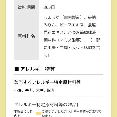
賞味期間
365日
しょうゆ（国内製造）、砂糖、
みりん、ビーフエキス、食塩、
昆布エキス、かつお節調味液／
原材料名
調味料（アミノ酸等）、（一部
に小麦・牛肉・大豆・豚肉を含
む）
■ アレルギー物質
該当するアレルギー特定原材料等
小麦、牛肉、大豆、豚肉
アレルギー特定原材料等の28品目
本製品には枠
に塗りつぶしたアレルギー物質が含まれて
内を
います。