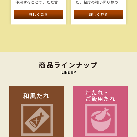
使用することで、ただ甘
た、粘度の強い照り艶の
いだけではない複雑な甘
あるタレです。蒸した穴
味やコクを付与した大学
子に塗ってご使用くださ
詳しく見る
詳しく見る
芋のタレです。
い。
【使用例】ほたてやいか
の仕上げにもお使いいた
だけます。
商品ラインナップ
LINE UP
丼たれ・
和風たれ
ご飯用たれ