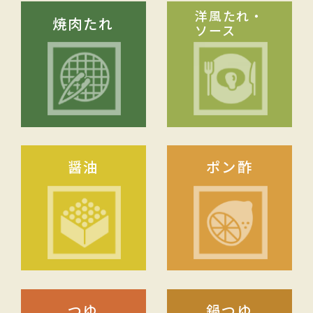
洋風たれ・
焼肉たれ
ソース
醤油
ポン酢
つゆ
鍋つゆ