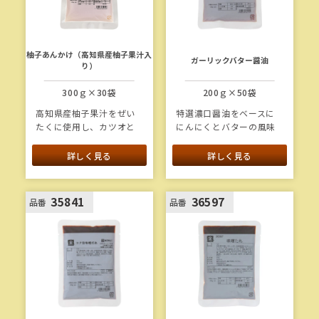
柚子あんかけ（高知県産柚子果汁入
ガーリックバター醤油
り）
300ｇ×30袋
200ｇ×50袋
高知県産柚子果汁をぜい
特選濃口醤油をベースに
たくに使用し、カツオと
にんにくとバターの風味
昆布の風味を合わせた香
を加えて仕上げていま
り高いあんです。
す。
詳しく見る
詳しく見る
35841
36597
品番
品番