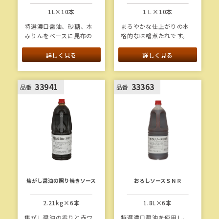
1L×10本
1Ｌ×10本
特選濃口醤油、砂糖、本
まろやかな仕上がりの本
みりんをベースに昆布の
格的な味噌煮たれです。
旨味を活かしたベーシッ
昆布、鰹、鯖の旨味をバ
クで家庭的な味の煮魚の
ランスよく合わせ、味に
詳しく見る
詳しく見る
たれです。
深みがあります。
1本当たり重量：1.3kg
1本当たり重量：1.3kg
33941
33363
品番
品番
焦がし醤油の照り焼きソース
おろしソースＳＮＲ
2.21kg×6本
1.8L×6本
焦がし醤油の香りと赤ワ
特選濃口醤油を使用し、