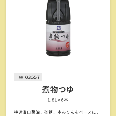
03557
品番
煮物つゆ
1.8L×6本
特選濃口醤油、砂糖、本みりんをベースに、