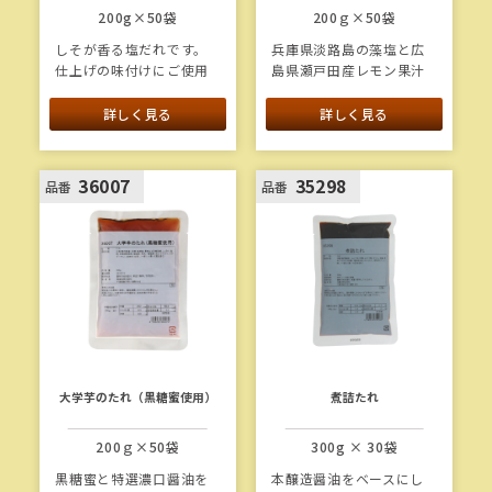
200g×50袋
200ｇ×50袋
しそが香る塩だれです。
兵庫県淡路島の藻塩と広
仕上げの味付けにご使用
島県瀬戸田産レモン果汁
ください。
を使用した、爽やかな酸
味と旨味のある塩だれで
詳しく見る
詳しく見る
す。
36007
35298
品番
品番
大学芋のたれ（黒糖蜜使用）
煮詰たれ
200ｇ×50袋
300g × 30袋
黒糖蜜と特選濃口醤油を
本醸造醤油をベースにし