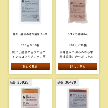
焦がし醤油の照り焼きソース
うすくち和風あん
200ｇ×50袋
300ｇ×30袋
焦がし醤油の香りと赤ワ
風味豊かで深みのある本
インのコクが効いた、照
醸造醤油に合せだしを加
り焼きソースのたれで
えた、やさしい味わいの
す。そのままソースとし
うすくちあんです。ほど
詳しく見る
詳しく見る
て、また焼きつけ用の調
よいとろみがあり、かけ
味料として、様々なメニ
るだけで照りツヤよく仕
ューにお使いいただけま
上がります。
35925
36479
品番
品番
す。