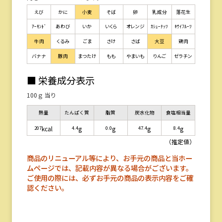
えび
かに
小麦
そば
卵
乳成分
落花生
ｱｰﾓﾝﾄﾞ
あわび
いか
いくら
オレンジ
ｶｼｭｰﾅｯﾂ
ｷｳｲﾌﾙｰﾂ
牛肉
くるみ
ごま
さけ
さば
大豆
鶏肉
バナナ
豚肉
まつたけ
もも
やまいも
りんご
ゼラチン
■ 栄養成分表示
100ｇ 当り
熱量
たんぱく質
脂質
炭水化物
食塩相当量
207
4.4
0.0
47.4
8.4
kcal
g
g
g
g
（推定値）
商品のリニューアル等により、お手元の商品と当ホー
ムページでは、記載内容が異なる場合がございます。
ご使用の際には、必ずお手元の商品の表示内容をご確
認ください。