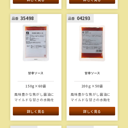
いソースです。
1本当たり重量：1.3kg
1本当たり重量：1.3kg
35498
04293
品番
品番
甘辛ソース
甘辛ソース
150g×60袋
200ｇ×50袋
風味豊かな焦がし醤油に
風味豊かな焦がし醤油に
マイルドな甘さの水飴を
マイルドな甘さの水飴を
合わせ、唐辛子の辛味で
合わせ、唐辛子の辛味で
アクセントをつけた甘辛
アクセントをつけた甘辛
詳しく見る
詳しく見る
いソースです。
いソースです。