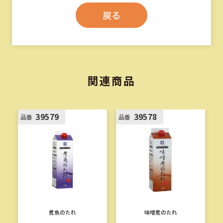
戻る
関連商品
39579
39578
品番
品番
煮魚のたれ
味噌煮のたれ