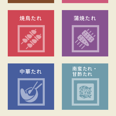
焼鳥たれ
蒲焼たれ
南蛮たれ・
中華たれ
甘酢たれ