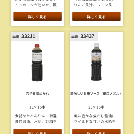
インのコクが効いた、照
りんご果汁、レモン果
り焼きソースのたれで
汁、ゆず果汁を加えたさ
す。そのままソースとし
っぱりタイプのおろしソ
詳しく見る
詳しく見る
て、また焼きつけ用の調
ースです。
味料として、様々なメニ
ューにお使いいただけま
1本当たり重量：2.0kg
変
33211
33437
品番
品番
(新
す。
更をプレビュー
し
い
タ
ブ
で
開
く)
穴子煮詰めたれ
美味しい甘辛ソース（細口ノズル）
1L×15本
1L×15本
煮詰めた本みりんに特選
風味豊かな焦がし醤油に
濃口醤油、水飴、砂糖を
マイルドな甘さの水飴を
加えた本格的な穴子たれ
合わせ、唐辛子の辛味で
です。
アクセントをつけた甘辛
詳しく見る
詳しく見る