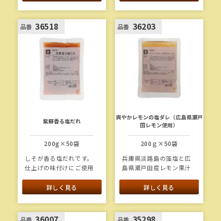
れです。みそ原料のう
ち、カクキュー八丁味噌
を76％使用しています。
36518
36203
品番
品番
爽やかレモンの塩ダレ（広島県瀬戸
紫蘇香る塩だれ
田レモン使用）
200g×50袋
200ｇ×50袋
しそが香る塩だれです。
兵庫県淡路島の藻塩と広
仕上げの味付けにご使用
島県瀬戸田産レモン果汁
ください。
を使用した、爽やかな酸
味と旨味のある塩だれで
詳しく見る
詳しく見る
す。
36007
35298
品番
品番