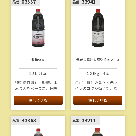
03557
33941
品番
品番
煮物つゆ
焦がし醤油の照り焼きソース
1.8L×6本
2.21kg×6本
特選濃口醤油、砂糖、本
焦がし醤油の香りと赤ワ
みりんをベースに、旨味
インのコクが効いた、照
を効かせた煮物つゆで
り焼きソースのたれで
す。肉じゃがや筑前煮を
す。そのままソースとし
詳しく見る
詳しく見る
はじめ、様々な煮物にお
て、また焼きつけ用の調
使いいただけます。すき
味料として、様々なメニ
焼きたれとしても使用で
ューにお使いいただけま
33363
33211
品番
品番
きます。
す。
1本当たり重量：2.3kg