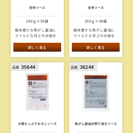
甘辛ソース
甘辛ソース
200ｇ×50袋
250ｇ×40袋
風味豊かな焦がし醤油に
風味豊かな焦がし醤油に
マイルドな甘さの水飴を
マイルドな甘さの水飴を
合わせ、唐辛子の辛味で
合わせ、唐辛子の辛味で
アクセントをつけた甘辛
アクセントをつけた甘辛
詳しく見る
詳しく見る
いソースです。
いソースです。
35644
36244
品番
品番
大根たっぷりおろしソース
焦がし醤油の照り焼きソース