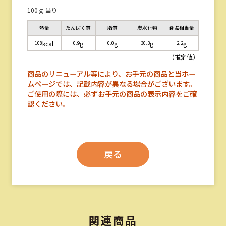
100ｇ 当り
熱量
たんぱく質
脂質
炭水化物
食塩相当量
108
0.9
0.0
30.3
2.2
kcal
g
g
g
g
（推定値）
商品のリニューアル等により、お手元の商品と当ホー
ムページでは、記載内容が異なる場合がございます。
ご使用の際には、必ずお手元の商品の表示内容をご確
認ください。
戻る
関連商品