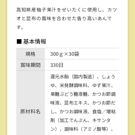
高知県産柚子果汁をぜいたくに使用し、カツ
オと昆布の風味を合わせた香り高いあんで
す。
■ 基本情報
規格
300ｇ×30袋
賞味期間
330日
還元水飴（国内製造）、しょう
ゆ、米発酵調味料、ゆず果汁、
果糖ぶどう糖液糖、かつお節調
味液、昆布エキス、かつお節だ
原材料名
し、かつお調味液、食塩／増粘
剤（加工でんぷん、キサンタ
ン）、調味料（アミノ酸等）、