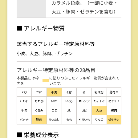
カラメル色素、（一部に小麦・
大豆・豚肉・ゼラチンを含む）
■ アレルギー物質
該当するアレルギー特定原材料等
小麦、大豆、豚肉、ゼラチン
アレルギー特定原材料等の28品目
本製品には枠
に塗りつぶしたアレルギー物質が含まれて
内を
います。
えび
かに
小麦
そば
卵
乳成分
落花生
ｱｰﾓﾝﾄﾞ
あわび
いか
いくら
オレンジ
ｶｼｭｰﾅｯﾂ
ｷｳｲﾌﾙｰﾂ
牛肉
くるみ
ごま
さけ
さば
大豆
鶏肉
バナナ
豚肉
まつたけ
もも
やまいも
りんご
ゼラチン
■ 栄養成分表示