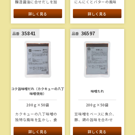
醸造醤油に合せだしを加
にんにくとバターの風味
えた、やさしい味わいの
を加えて仕上げていま
うすくちあんです。ほど
す。
詳しく見る
詳しく見る
よいとろみがあり、かけ
るだけで照りツヤよく仕
上がります。
35841
36597
品番
品番
コク旨味噌だれ（カクキューの八丁
味噌たれ
味噌使用）
200ｇ×50袋
200ｇ×50袋
カクキューの八丁味噌の
豆味噌をベースに魚介、
独特な風味を生かし、食
豚、鶏の旨味を合わせ
べやすい甘さに仕上げた
た、魚・肉・野菜料理に
「コクうま！」な味噌だ
合う万能たれです。
詳しく見る
詳しく見る