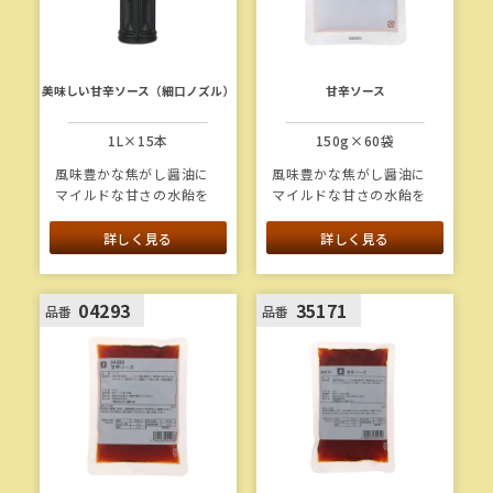
開
く)
美味しい甘辛ソース（細口ノズル）
甘辛ソース
1L×15本
150g×60袋
風味豊かな焦がし醤油に
風味豊かな焦がし醤油に
マイルドな甘さの水飴を
マイルドな甘さの水飴を
合わせ、唐辛子の辛味で
合わせ、唐辛子の辛味で
アクセントをつけた甘辛
アクセントをつけた甘辛
詳しく見る
詳しく見る
いソースです。
いソースです。
1本当たり重量：1.3kg
04293
35171
品番
品番