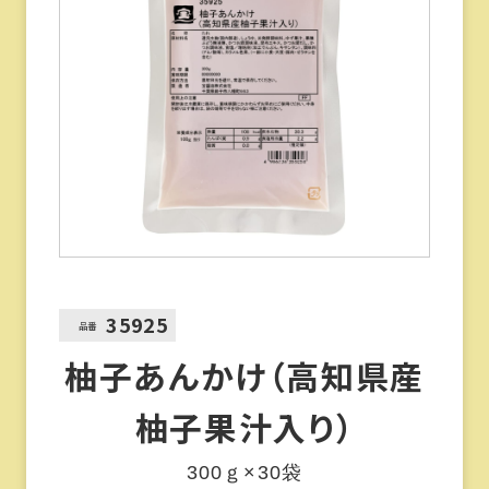
35925
品番
柚子あんかけ（高知県産
柚子果汁入り）
300ｇ×30袋