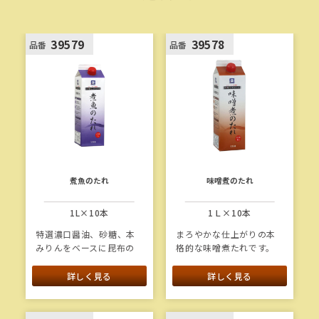
39579
39578
品番
品番
煮魚のたれ
味噌煮のたれ
1L×10本
1Ｌ×10本
特選濃口醤油、砂糖、本
まろやかな仕上がりの本
みりんをベースに昆布の
格的な味噌煮たれです。
旨味を活かしたベーシッ
昆布、鰹、鯖の旨味をバ
クで家庭的な味の煮魚の
ランスよく合わせ、味に
詳しく見る
詳しく見る
たれです。
深みがあります。
1本当たり重量：1.3kg
1本当たり重量：1.3kg