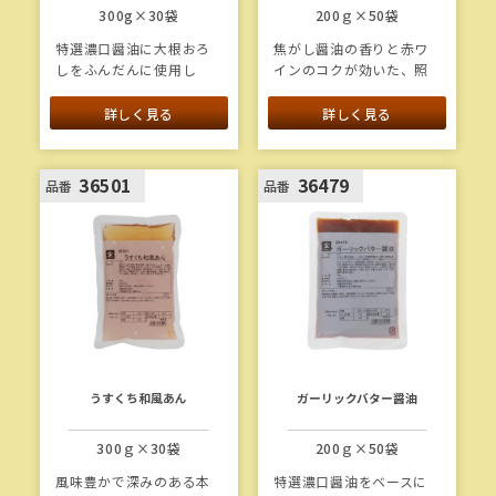
300g×30袋
200ｇ×50袋
特選濃口醤油に大根おろ
焦がし醤油の香りと赤ワ
しをふんだんに使用し
インのコクが効いた、照
た、ほど良い酸味のおろ
り焼きソースのたれで
しソースです。具材感が
す。そのままソースとし
詳しく見る
詳しく見る
強く、時間が経ってもタ
て、また焼きつけ用の調
レ落ちしません。
味料として、様々なメニ
ューにお使いいただけま
36501
36479
品番
品番
す。
うすくち和風あん
ガーリックバター醤油
300ｇ×30袋
200ｇ×50袋
風味豊かで深みのある本
特選濃口醤油をベースに