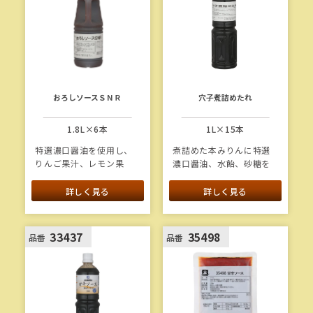
おろしソースＳＮＲ
穴子煮詰めたれ
1.8L×6本
1L×15本
特選濃口醤油を使用し、
煮詰めた本みりんに特選
りんご果汁、レモン果
濃口醤油、水飴、砂糖を
汁、ゆず果汁を加えたさ
加えた本格的な穴子たれ
っぱりタイプのおろしソ
です。
詳しく見る
詳しく見る
ースです。
1本当たり重量：1.3kg
1本当たり重量：2.0kg
変
33437
35498
品番
品番
(新
更をプレビュー
し
い
タ
ブ
で