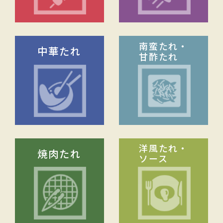
南蛮たれ・
中華たれ
甘酢たれ
洋風たれ・
焼肉たれ
ソース