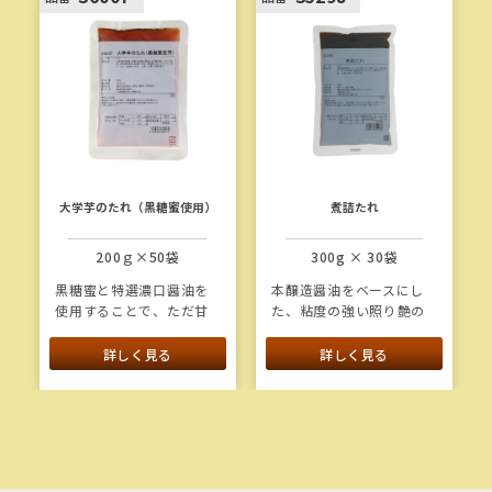
大学芋のたれ（黒糖蜜使用）
煮詰たれ
200ｇ×50袋
300g × 30袋
黒糖蜜と特選濃口醤油を
本醸造醤油をベースにし
使用することで、ただ甘
た、粘度の強い照り艶の
いだけではない複雑な甘
あるタレです。蒸した穴
味やコクを付与した大学
子に塗ってご使用くださ
詳しく見る
詳しく見る
芋のタレです。
い。
【使用例】ほたてやいか
の仕上げにもお使いいた
だけます。