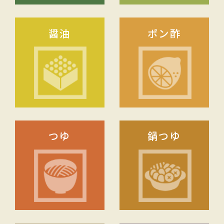
醤油
ポン酢
つゆ
鍋つゆ