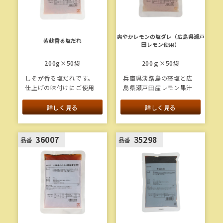
爽やかレモンの塩ダレ（広島県瀬戸
紫蘇香る塩だれ
田レモン使用）
200g×50袋
200ｇ×50袋
しそが香る塩だれです。
兵庫県淡路島の藻塩と広
仕上げの味付けにご使用
島県瀬戸田産レモン果汁
ください。
を使用した、爽やかな酸
味と旨味のある塩だれで
詳しく見る
詳しく見る
す。
36007
35298
品番
品番