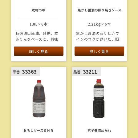
煮物つゆ
焦がし醤油の照り焼きソース
1.8L×6本
2.21kg×6本
特選濃口醤油、砂糖、本
焦がし醤油の香りと赤ワ
みりんをベースに、旨味
インのコクが効いた、照
を効かせた煮物つゆで
り焼きソースのたれで
す。肉じゃがや筑前煮を
す。そのままソースとし
詳しく見る
詳しく見る
はじめ、様々な煮物にお
て、また焼きつけ用の調
使いいただけます。すき
味料として、様々なメニ
焼きたれとしても使用で
ューにお使いいただけま
33363
33211
品番
品番
きます。
す。
1本当たり重量：2.3kg
おろしソースＳＮＲ
穴子煮詰めたれ