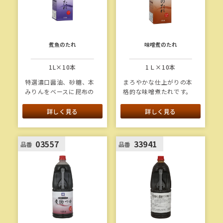
煮魚のたれ
味噌煮のたれ
1L×10本
1Ｌ×10本
特選濃口醤油、砂糖、本
まろやかな仕上がりの本
みりんをベースに昆布の
格的な味噌煮たれです。
旨味を活かしたベーシッ
昆布、鰹、鯖の旨味をバ
クで家庭的な味の煮魚の
ランスよく合わせ、味に
詳しく見る
詳しく見る
たれです。
深みがあります。
1本当たり重量：1.3kg
1本当たり重量：1.3kg
03557
33941
品番
品番