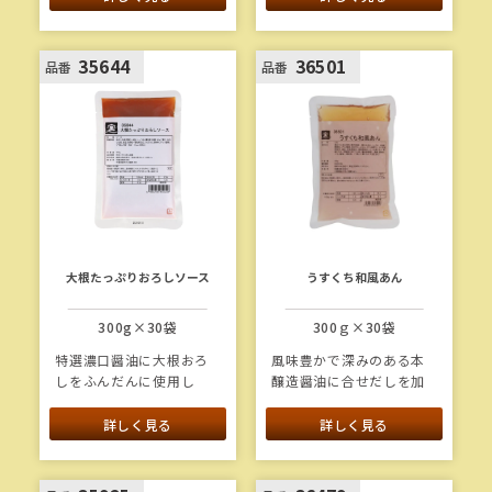
いソースです。
いソースです。
35644
36501
品番
品番
大根たっぷりおろしソース
うすくち和風あん
300g×30袋
300ｇ×30袋
特選濃口醤油に大根おろ
風味豊かで深みのある本
しをふんだんに使用し
醸造醤油に合せだしを加
た、ほど良い酸味のおろ
えた、やさしい味わいの
しソースです。具材感が
うすくちあんです。ほど
詳しく見る
詳しく見る
強く、時間が経ってもタ
よいとろみがあり、かけ
レ落ちしません。
るだけで照りツヤよく仕
上がります。