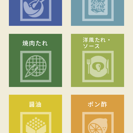
洋風たれ・
焼肉たれ
ソース
醤油
ポン酢