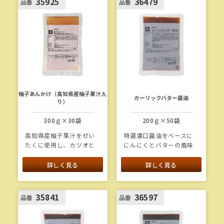
35925
36479
品番
品番
柚子あんかけ（高知県産柚子果汁入
ガーリックバター醤油
り）
300ｇ×30袋
200ｇ×50袋
高知県産柚子果汁をぜい
特選濃口醤油をベースに
たくに使用し、カツオと
にんにくとバターの風味
昆布の風味を合わせた香
を加えて仕上げていま
り高いあんです。
す。
詳しく見る
詳しく見る
35841
36597
品番
品番