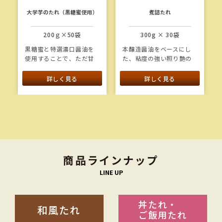
大学芋のたれ（黒糖蜜使用）
煮詰たれ
200ｇ×50袋
300g × 30袋
黒糖蜜と特選濃口醤油を
本醸造醤油をベースにし
使用することで、ただ甘
た、粘度の強い照り艶の
いだけではない複雑な甘
あるタレです。蒸した穴
味やコクを付与した大学
子に塗ってご使用くださ
詳しく見る
詳しく見る
芋のタレです。
い。
【使用例】ほたてやいか
の仕上げにもお使いいた
だけます。
商品ラインナップ
LINE UP
丼たれ・
和風たれ
ご飯用たれ