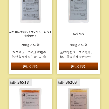
コク旨味噌だれ（カクキューの八丁
味噌たれ
味噌使用）
200ｇ×50袋
200ｇ×50袋
カクキューの八丁味噌の
豆味噌をベースに魚介、
独特な風味を生かし、食
豚、鶏の旨味を合わせ
べやすい甘さに仕上げた
た、魚・肉・野菜料理に
「コクうま！」な味噌だ
合う万能たれです。
詳しく見る
詳しく見る
れです。みそ原料のう
ち、カクキュー八丁味噌
を76％使用しています。
36518
36203
品番
品番