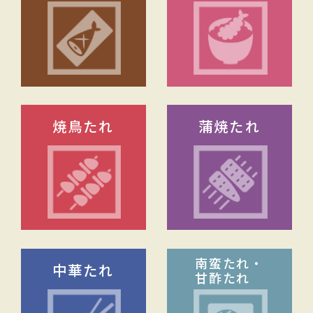
焼鳥たれ
蒲焼たれ
南蛮たれ・
中華たれ
甘酢たれ