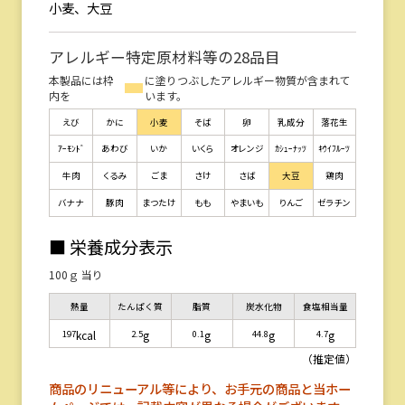
小麦、大豆
アレルギー特定原材料等の28品目
本製品には枠
に塗りつぶしたアレルギー物質が含まれて
内を
います。
えび
かに
小麦
そば
卵
乳成分
落花生
ｱｰﾓﾝﾄﾞ
あわび
いか
いくら
オレンジ
ｶｼｭｰﾅｯﾂ
ｷｳｲﾌﾙｰﾂ
牛肉
くるみ
ごま
さけ
さば
大豆
鶏肉
バナナ
豚肉
まつたけ
もも
やまいも
りんご
ゼラチン
■ 栄養成分表示
100ｇ 当り
熱量
たんぱく質
脂質
炭水化物
食塩相当量
197
2.5
0.1
44.8
4.7
kcal
g
g
g
g
（推定値）
商品のリニューアル等により、お手元の商品と当ホー