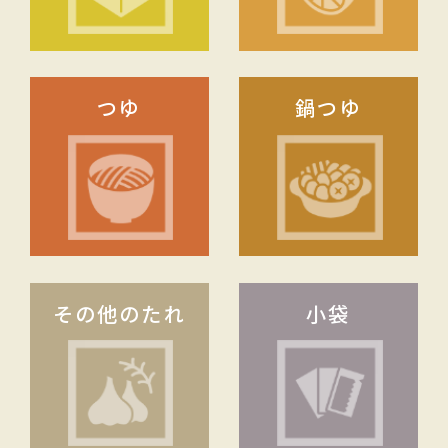
つゆ
鍋つゆ
その他のたれ
小袋