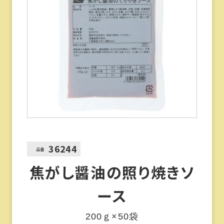
36244
品番
焦がし醤油の照り焼きソ
ース
200ｇ×50袋