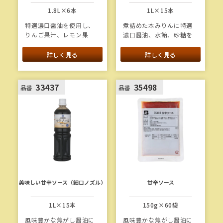
1.8L×6本
1L×15本
特選濃口醤油を使用し、
煮詰めた本みりんに特選
りんご果汁、レモン果
濃口醤油、水飴、砂糖を
汁、ゆず果汁を加えたさ
加えた本格的な穴子たれ
っぱりタイプのおろしソ
です。
詳しく見る
詳しく見る
ースです。
1本当たり重量：1.3kg
1本当たり重量：2.0kg
変
33437
35498
品番
品番
(新
更をプレビュー
し
い
タ
ブ
で
開
く)
美味しい甘辛ソース（細口ノズル）
甘辛ソース
1L×15本
150g×60袋
風味豊かな焦がし醤油に
風味豊かな焦がし醤油に