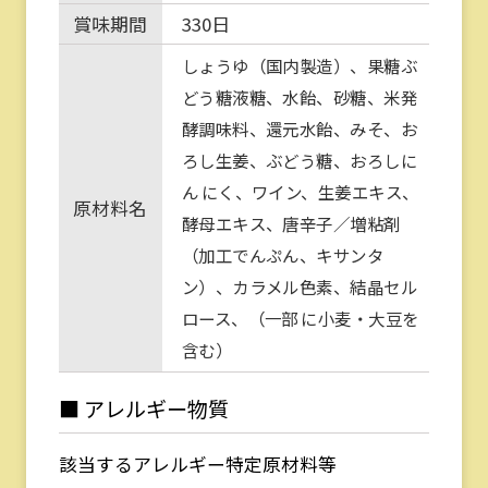
賞味期間
330日
しょうゆ（国内製造）、果糖ぶ
どう糖液糖、水飴、砂糖、米発
酵調味料、還元水飴、みそ、お
ろし生姜、ぶどう糖、おろしに
ん にく、ワイン、生姜エキス、
原材料名
酵母エキス、唐辛子／増粘剤
（加工でんぷん、キサンタ
ン）、カラメル色素、結晶セル
ロース、（一部 に小麦・大豆を
含む）
■ アレルギー物質
該当するアレルギー特定原材料等